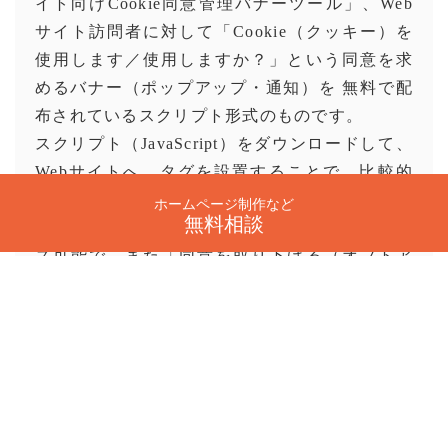
イト向けCookie同意管理バナーツール」、Web
サイト訪問者に対して「Cookie（クッキー）を
使用します／使用しますか？」という同意を求
めるバナー（ポップアップ・通知）を 無料で配
布されているスクリプト形式のものです。
スクリプト（JavaScript）をダウンロードして、
Webサイトへ、タグを設置することで、比較的
簡単に導入できます。
ホームページ制作など
無料相談
同意バナーは文言・配色・位置などカスタマイ
ズ可能で、また「同意を取り下げる（オプトア
ウト）／同意を解除する」ボタンも用意されて
います。ユーザーローカルのサーバーと通信せ
ずに動作する「オフライン設計」で、よりセキ
ュアなスクリプトです。
主な機能・特徴