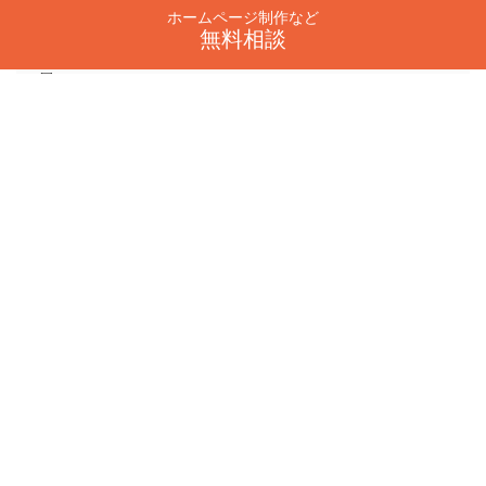
ホームページ制作など
アニメーション型
無料相談
時間変化によりゆっくり動くグラデーション背
景。
@keyframes gradientMove {

  0% { background-position: 0% 50%; }

  100% { background-position: 100% 50%; }

}

.bg {

  background: linear-gradient(270deg, #ff7e5f, 
#6a11cb, #2575fc);

  background-size: 600% 600%;

  animation: gradientMove 8s ease infinite;

}
インタラクション型（ユーザー連動）