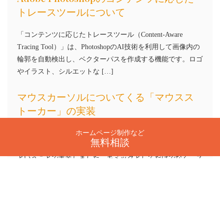
トレースツールについて
「コンテンツに応じたトレースツール（Content-Aware
Tracing Tool）」は、PhotoshopのAI技術を利用して画像内の
輪郭を自動検出し、ベクターパスを作成する機能です。ロゴ
やイラスト、シルエットな […]
マウスカーソルについてくる「マウスス
トーカー」の実装
ホームページ制作など
cssとjsで実装するマウスストーカーの制作忘備録です。Flash
無料相談
の頃からあるギミックですが、クライアントのサイトに必要
ということで実装しました。ギミックとしてだけでなく、ス
カーソルの見失い防止やリンクの強調などにも役立 […]
CSS Clamp Generator（ClampGen）と
は？