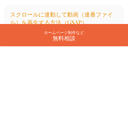
スクロールに連動して動画（連番ファイ
ル）を再生する方法（GSAP）
ホームページ制作など
Appleのサイトなどでよく見かけるのギミックですが、GSAP
無料相談
で再現してみました。GSAP（GreenSock Animation
Platform）は、高性能かつ制御性の高いJavaScriptアニメーシ
ョンライブラリ […]