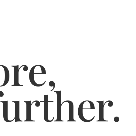
re,
further.