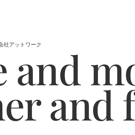
会社アットワーク
 and mo
her and 